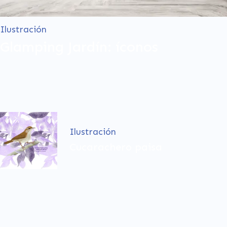
Ilustración
Glamping Jardín: íconos
Ilustración
Cucarachero paisa