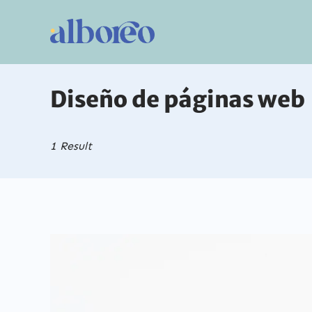
Skip
to
Alboreo
content
Diseño de páginas web
1 Result